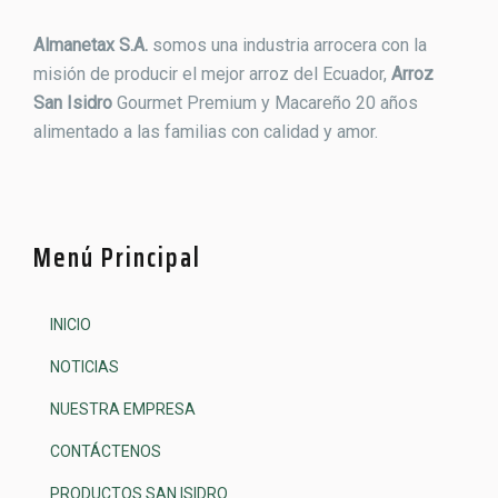
Almanetax S.A.
somos una industria arrocera con la
misión de producir el mejor arroz del Ecuador,
Arroz
San Isidro
Gourmet Premium y Macareño 20 años
alimentado a las familias con calidad y amor.
Menú Principal
INICIO
NOTICIAS
NUESTRA EMPRESA
CONTÁCTENOS
PRODUCTOS SAN ISIDRO