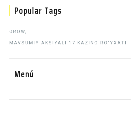
Popular Tags
GROW
MAVSUMIY AKSIYALI 17 KAZINO RO'YXATI
Menú