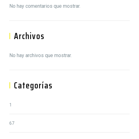
No hay comentarios que mostrar.
Archivos
No hay archivos que mostrar.
Categorías
1
67