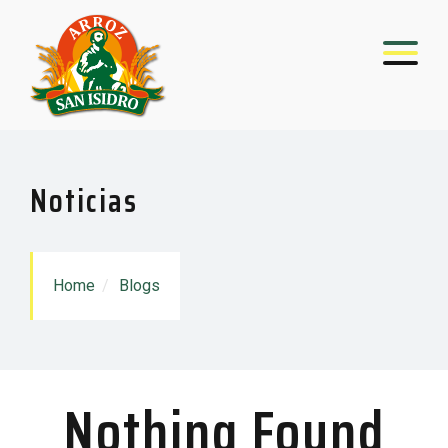
Skip to content
Noticias
Home
Blogs
Nothing Found