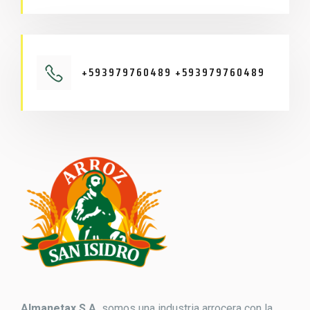
+593979760489 +593979760489
Almanetax S.A.
somos una industria arrocera con la