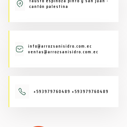
fausto espinoza pinto y san juan -
cantón palestina
info@arrozsanisidro.com.ec
ventas@arrozsanisidro.com.ec
+593979760489 +593979760489