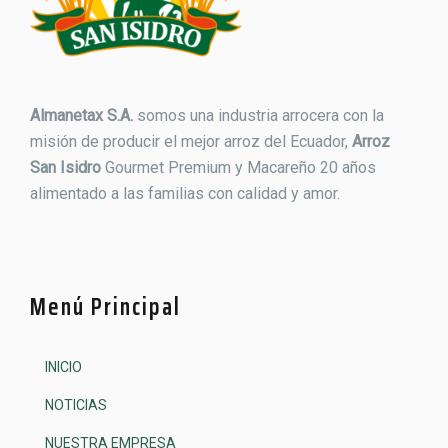
Almanetax S.A.
somos una industria arrocera con la
misión de producir el mejor arroz del Ecuador,
Arroz
San Isidro
Gourmet Premium y Macareño 20 años
alimentado a las familias con calidad y amor.
Menú Principal
INICIO
NOTICIAS
NUESTRA EMPRESA