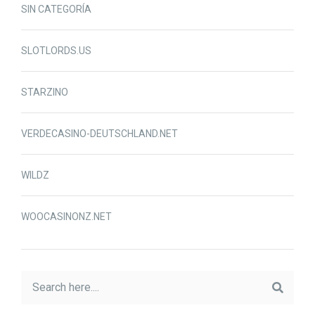
SIN CATEGORÍA
SLOTLORDS.US
STARZINO
VERDECASINO-DEUTSCHLAND.NET
WILDZ
WOOCASINONZ.NET