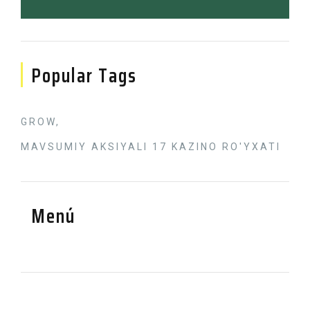
Popular Tags
GROW
MAVSUMIY AKSIYALI 17 KAZINO RO'YXATI
Menú