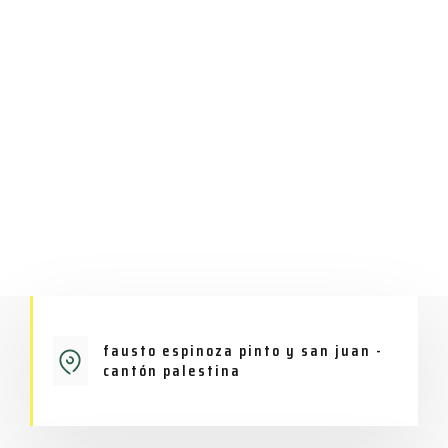
fausto espinoza pinto y san juan -
cantón palestina