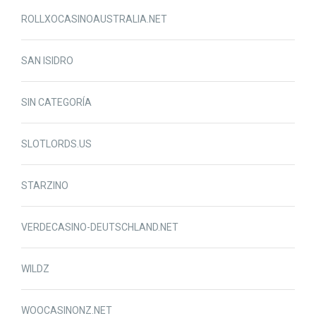
ROLLXOCASINOAUSTRALIA.NET
SAN ISIDRO
SIN CATEGORÍA
SLOTLORDS.US
STARZINO
VERDECASINO-DEUTSCHLAND.NET
WILDZ
WOOCASINONZ.NET