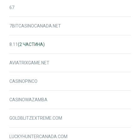
67
7BITCASINOCANADA.NET
8.11
(2 ЧАСТИНА)
AVIATRIXGAME.NET
CASINOPINCO
CASINOWAZAMBA
GOLDBLITZEXTREME.COM
LUCKYHUNTERCANADA.COM