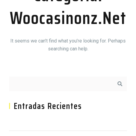
Woocasinonz.net
It seems we can’t find what you’re looking for. Perhaps
searching can help.
Asides
Entradas Recientes