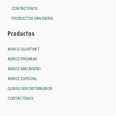
CONTÁCTENOS
PRODUCTOS SAN ISIDRO
Productos
ARROZ GOURTMET
ARROZ PREMIUM
ARROZ MACAREÑO
ARROZ ESPECIAL
QUIERO SER DISTRIBUIDOR
CONTÁCTENOS