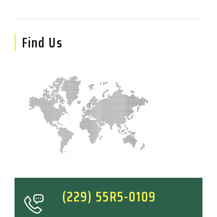
Find Us
(229) 55R5-0109